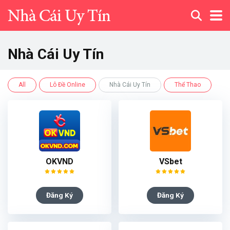
Nhà Cái Uy Tín
All
Lô Đề Online
Nhà Cái Uy Tín
Thể Thao
OKVND
VSbet
Đăng Ký
Đăng Ký