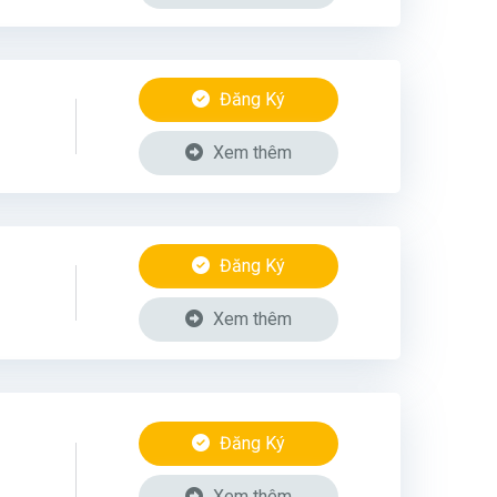
Đăng Ký
Xem thêm
Đăng Ký
Xem thêm
Đăng Ký
Xem thêm