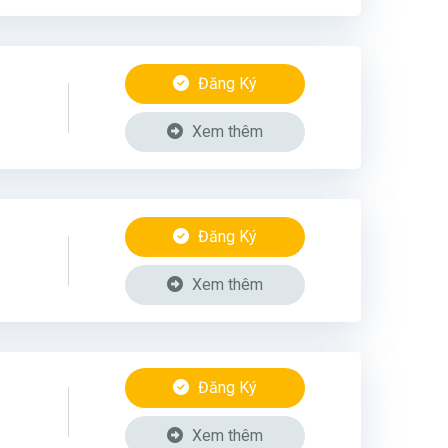
Đăng Ký
Xem thêm
Đăng Ký
Xem thêm
Đăng Ký
Xem thêm