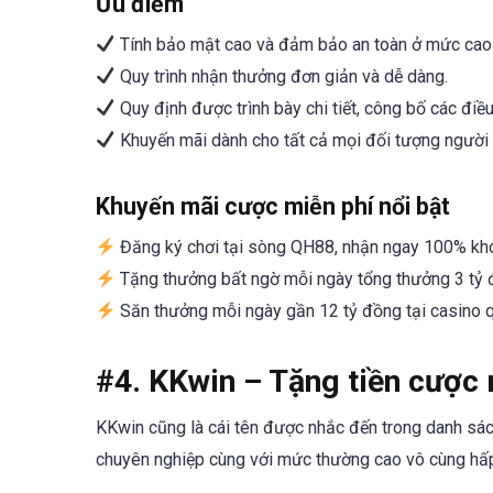
Ưu điểm
Tính bảo mật cao và đảm bảo an toàn ở mức cao 
Quy trình nhận thưởng đơn giản và dễ dàng.
Quy định được trình bày chi tiết, công bố các điề
Khuyến mãi dành cho tất cả mọi đối tượng người 
Khuyến mãi cược miễn phí nổi bật
Đăng ký chơi tại sòng QH88, nhận ngay 100% khoả
Tặng thưởng bất ngờ mỗi ngày tổng thưởng 3 tỷ đ
Săn thưởng mỗi ngày gần 12 tỷ đồng tại casino 
#4.
KKwin – Tặng tiền cược 
KKwin cũng là cái tên được nhắc đến trong danh sá
chuyên nghiệp cùng với mức thường cao vô cùng hấ