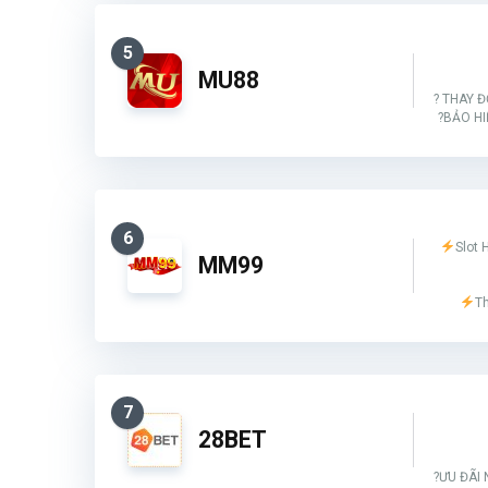
5
MU88
? THAY Đ
?BẢO H
6
Slot 
MM99
T
7
28BET
?ƯU ĐÃI