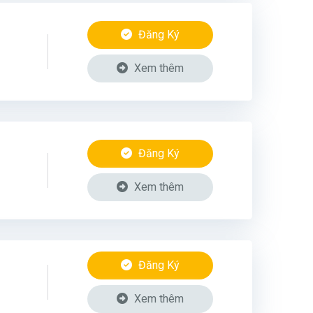
Đăng Ký
Xem thêm
Đăng Ký
Xem thêm
Đăng Ký
Xem thêm