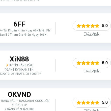
6FF
5.0
Ký Tài Khoản Nhận Ngay 66K Miễn Phí
T&Cs Apply
Bạn Bè Tham Gia Nhận Ngay 666K
XiN88
5.0
UY TÍN HÀNG ĐẦU
?ĐĂNG KÝ NHẬN 88K
T&Cs Apply
NGÀY13- 28 PHÁT LÌ XÌ 8000 TỶ
OKVND
ÍN HÀNG ĐẦU – BACCARAT CƯỢC LỚN
5.0
KHÔNG LO!
? ĐĂNG KÝ NHẬN 88K
T&Cs Apply