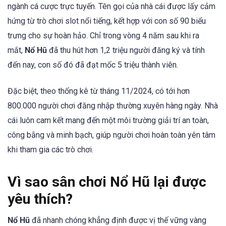
ngành cá cược trực tuyến. Tên gọi của nhà cái được lấy cảm
hứng từ trò chơi slot nổi tiếng, kết hợp với con số 90 biểu
trưng cho sự hoàn hảo. Chỉ trong vòng 4 năm sau khi ra
mắt,
Nổ Hũ
đã thu hút hơn 1,2 triệu người đăng ký và tính
đến nay, con số đó đã đạt mốc 5 triệu thành viên.
Đặc biệt, theo thống kê từ tháng 11/2024, có tới hơn
800.000 người chơi đăng nhập thường xuyên hàng ngày. Nhà
cái luôn cam kết mang đến một môi trường giải trí an toàn,
công bằng và minh bạch, giúp người chơi hoàn toàn yên tâm
khi tham gia các trò chơi.
Vì sao sân chơi Nổ Hũ lại được
yêu thích?
Nổ Hũ
đã nhanh chóng khẳng định được vị thế vững vàng