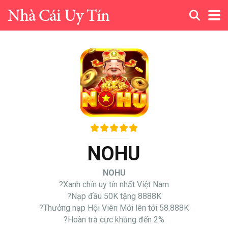
NOHU
NOHU
?Xanh chín uy tín nhất Việt Nam
?Nạp đầu 50K tặng 8888K
?Thưởng nạp Hội Viên Mới lên tới 58.888K
?Hoàn trả cực khủng đến 2%