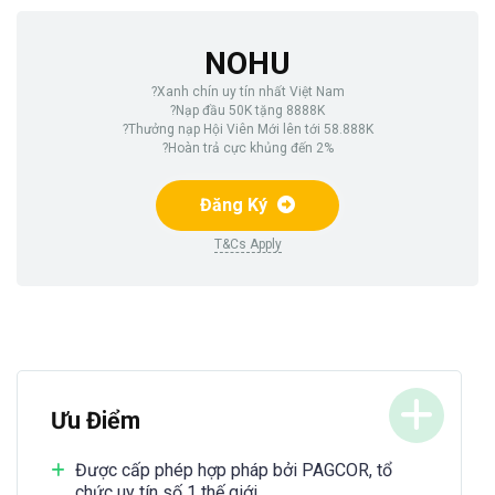
NOHU
?Xanh chín uy tín nhất Việt Nam
?Nạp đầu 50K tặng 8888K
?Thưởng nạp Hội Viên Mới lên tới 58.888K
?Hoàn trả cực khủng đến 2%
Đăng Ký
T&Cs Apply
Ưu Điểm
Được cấp phép hợp pháp bởi PAGCOR, tổ
chức uy tín số 1 thế giới