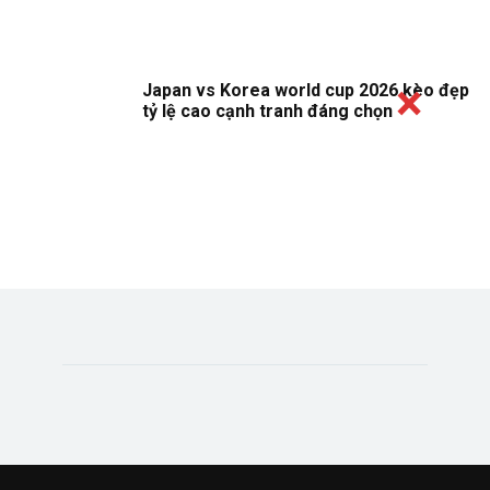
Japan vs Korea world cup 2026 kèo đẹp
tỷ lệ cao cạnh tranh đáng chọn