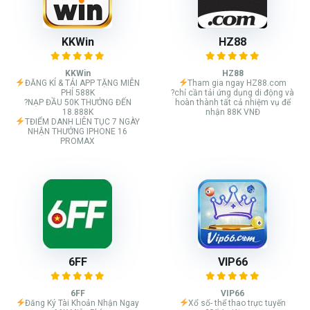
KKWin
HZ88
KKWin
HZ88
ĐĂNG KÍ & TẢI APP TẶNG MIỄN
Tham gia ngay HZ88.com
PHÍ 588K
?chỉ cần tải ứng dụng di động và
?NẠP ĐẦU 50K THƯỞNG ĐẾN
hoàn thành tất cả nhiệm vụ để
18.888K
nhận 88K VNĐ
TĐIỂM DANH LIÊN TỤC 7 NGÀY
NHẬN THƯỞNG IPHONE 16
PROMAX
6FF
VIP66
6FF
VIP66
Đăng Ký Tài Khoản Nhận Ngay
Xổ số- thể thao trực tuyến