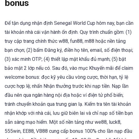
bonus
Để tận dụng nhận định Senegal World Cup hôm nay, bạn cần
tài khoản nhà cái vận hành ổn định. Quy trình chuẩn gồm: (1)
truy cập trang chính thức w88, fun88, m88 hoặc nền tảng
bạn chọn; (2) bấm Đăng ký, điền họ tên, email, số điện thoại;
(3) xác minh OTP; (4) thiết lập mật khẩu đủ mạnh; (5) bật
bảo mật 2 lớp nếu có. Sau đó, vào mục Khuyến mãi để claim
welcome bonus: đọc kỹ yêu cầu vòng cược, thời hạn, tỷ lệ
cược hợp lệ; nhấn Nhận thưởng trước khi nạp tiền. Nạp lần
đầu nên qua ngân hàng nội địa hoặc ví điện tử phổ biến;
tránh chuyển khoản qua trung gian lạ. Kiểm tra tên tài khoản
nhận khớp với nhà cái, lưu giữ biên lai và chỉ nạp số tiền bạn
sẵn sàng mạo hiểm. Một số nền tảng như we88, luck8,
555win, EE88, VB88 cung cấp bonus 100% cho lần nạp đầu