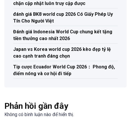
chặn cập nhật luôn truy cập được
đánh giá BK8 world cup 2026 Có Giấy Phép Uy
Tín Cho Người Việt
Đánh giá Indonesia World Cup chung kết tặng
tiền thưởng cao nhất 2026
Japan vs Korea world cup 2026 kèo đẹp tỷ lệ
cao cạnh tranh đáng chọn
Tip cược Ecuador World Cup 2026： Phong độ,
điểm nóng và cơ hội đi tiếp
Phản hồi gần đây
Không có bình luận nào để hiển thị.