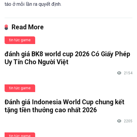
táo ở mỗi lần ra quyết định.
Read More
tin tức game
đánh giá BK8 world cup 2026 Có Giấy Phép
Uy Tín Cho Người Việt
2154
tin tức game
Đánh giá Indonesia World Cup chung kết
tặng tiền thưởng cao nhất 2026
2205
tin tức game