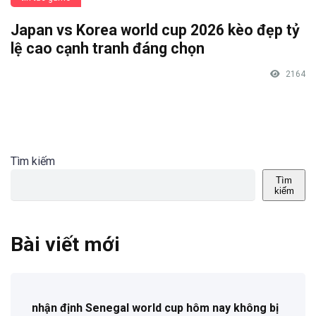
Japan vs Korea world cup 2026 kèo đẹp tỷ
lệ cao cạnh tranh đáng chọn
2164
Tìm kiếm
Tìm
kiếm
Bài viết mới
nhận định Senegal world cup hôm nay không bị