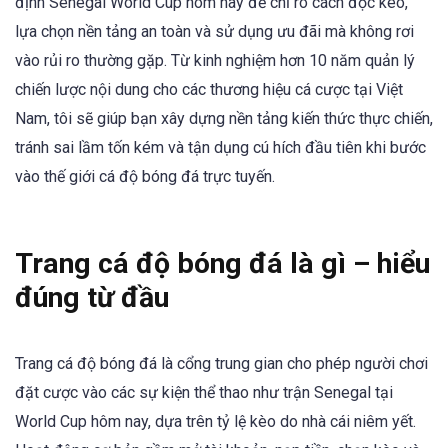
định Senegal World Cup hôm nay để chỉ rõ cách đọc kèo,
lựa chọn nền tảng an toàn và sử dụng ưu đãi mà không rơi
vào rủi ro thường gặp. Từ kinh nghiệm hơn 10 năm quản lý
chiến lược nội dung cho các thương hiệu cá cược tại Việt
Nam, tôi sẽ giúp bạn xây dựng nền tảng kiến thức thực chiến,
tránh sai lầm tốn kém và tận dụng cú hích đầu tiên khi bước
vào thế giới cá độ bóng đá trực tuyến.
Trang cá độ bóng đá là gì – hiểu
đúng từ đầu
Trang cá độ bóng đá là cổng trung gian cho phép người chơi
đặt cược vào các sự kiện thể thao như trận Senegal tại
World Cup hôm nay, dựa trên tỷ lệ kèo do nhà cái niêm yết.