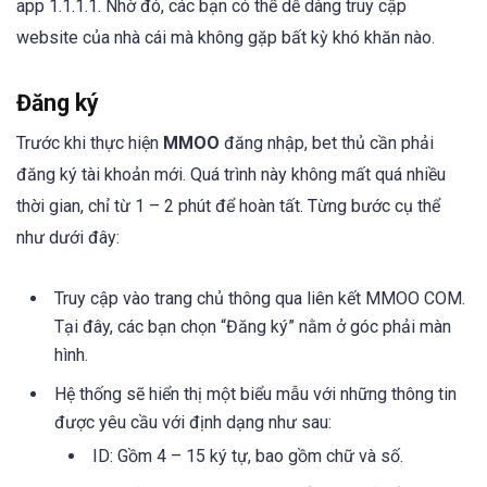
app 1.1.1.1. Nhờ đó, các bạn có thể dễ dàng truy cập
website của nhà cái mà không gặp bất kỳ khó khăn nào.
Đăng ký
Trước khi thực hiện
MMOO
đăng nhập, bet thủ cần phải
đăng ký tài khoản mới. Quá trình này không mất quá nhiều
thời gian, chỉ từ 1 – 2 phút để hoàn tất. Từng bước cụ thể
như dưới đây:
Truy cập vào trang chủ thông qua liên kết MMOO COM.
Tại đây, các bạn chọn “Đăng ký” nằm ở góc phải màn
hình.
Hệ thống sẽ hiển thị một biểu mẫu với những thông tin
được yêu cầu với định dạng như sau:
ID: Gồm 4 – 15 ký tự, bao gồm chữ và số.