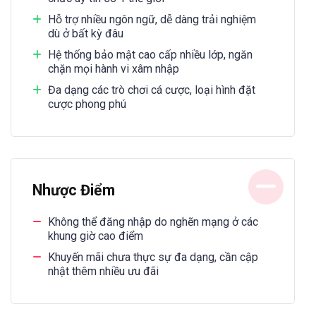
Hỗ trợ nhiều ngôn ngữ, dễ dàng trải nghiệm
dù ở bất kỳ đâu
Hệ thống bảo mật cao cấp nhiều lớp, ngăn
chặn mọi hành vi xâm nhập
Đa dạng các trò chơi cá cược, loại hình đặt
cược phong phú
Nhược Điểm
Không thể đăng nhập do nghẽn mạng ở các
khung giờ cao điểm
Khuyến mãi chưa thực sự đa dạng, cần cập
nhật thêm nhiều ưu đãi