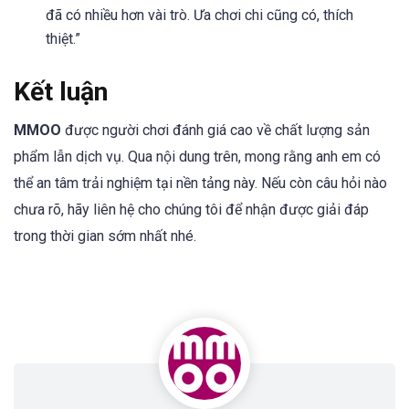
đã có nhiều hơn vài trò. Ưa chơi chi cũng có, thích
thiệt.”
Kết luận
MMOO
được người chơi đánh giá cao về chất lượng sản
phẩm lẫn dịch vụ. Qua nội dung trên, mong rằng anh em có
thể an tâm trải nghiệm tại nền tảng này. Nếu còn câu hỏi nào
chưa rõ, hãy liên hệ cho chúng tôi để nhận được giải đáp
trong thời gian sớm nhất nhé.