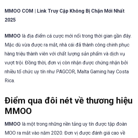
MMOO COM | Link Truy Cập Không Bị Chặn Mới Nhất
2025
MMOO
là địa điểm cá cược mới nổi trong thời gian gần đây.
Mặc dù vừa được ra mắt, nhà cái đã thành công chinh phục
hàng triệu thành viên với chất lượng sản phẩm và dịch vụ
vượt trội. Đồng thời, đơn vị còn nhận được chứng nhận bởi
nhiều tổ chức uy tín như PAGCOR, Malta Gaming hay Costa
Rica.
Điểm qua đôi nét về thương hiệu
MMOO
MMOO
là một trong những nền tảng uy tín được tập đoàn
MOO ra mắt vào năm 2020. Đơn vị được đánh giá cao về