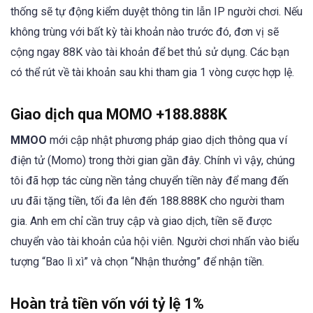
thống sẽ tự động kiểm duyệt thông tin lẫn IP người chơi. Nếu
không trùng với bất kỳ tài khoản nào trước đó, đơn vị sẽ
cộng ngay 88K vào tài khoản để bet thủ sử dụng. Các bạn
có thể rút về tài khoản sau khi tham gia 1 vòng cược hợp lệ.
Giao dịch qua MOMO +188.888K
MMOO
mới cập nhật phương pháp giao dịch thông qua ví
điện tử (Momo) trong thời gian gần đây. Chính vì vậy, chúng
tôi đã hợp tác cùng nền tảng chuyển tiền này để mang đến
ưu đãi tặng tiền, tối đa lên đến 188.888K cho người tham
gia. Anh em chỉ cần truy cập và giao dịch, tiền sẽ được
chuyển vào tài khoản của hội viên. Người chơi nhấn vào biểu
tượng “Bao lì xì” và chọn “Nhận thưởng” để nhận tiền.
Hoàn trả tiền vốn với tỷ lệ 1%