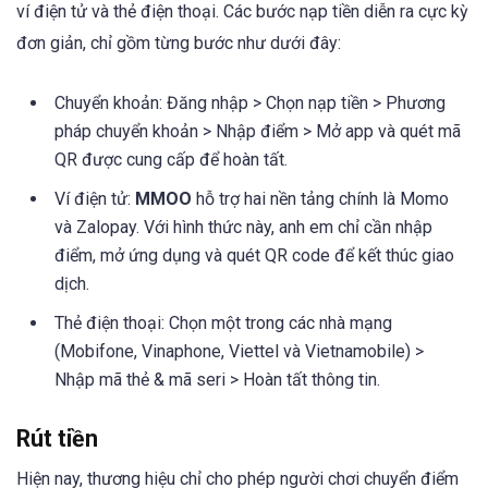
ví điện tử và thẻ điện thoại. Các bước nạp tiền diễn ra cực kỳ
đơn giản, chỉ gồm từng bước như dưới đây:
Chuyển khoản: Đăng nhập > Chọn nạp tiền > Phương
pháp chuyển khoản > Nhập điểm > Mở app và quét mã
QR được cung cấp để hoàn tất.
Ví điện tử:
MMOO
hỗ trợ hai nền tảng chính là Momo
và Zalopay. Với hình thức này, anh em chỉ cần nhập
điểm, mở ứng dụng và quét QR code để kết thúc giao
dịch.
Thẻ điện thoại: Chọn một trong các nhà mạng
(Mobifone, Vinaphone, Viettel và Vietnamobile) >
Nhập mã thẻ & mã seri > Hoàn tất thông tin.
Rút tiền
Hiện nay, thương hiệu chỉ cho phép người chơi chuyển điểm