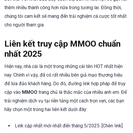
thêm nhiều thành công hơn nữa trong tương lai. Đồng thời,
chúng tôi cam kết sẽ mang đến trải nghiệm cá cược tốt nhất
cho người tham gia.
Liên kết truy cập MMOO chuẩn
nhất 2025
Hiện nay, nhà cái là một trong những cái tên HOT nhất hiện
nay. Chính vì vậy, đã có rất nhiều bên giả mạo thương hiệu
để lừa đảo khách hàng. Do đó, đường link hợp pháp để truy
cập vào
MMOO
trang chủ là thắc mắc của nhiều anh em. Để
trải nghiệm dịch vụ tại nền tảng một cách trọn vẹn, các bạn
hãy chọn một trong hai liên kết dưới đây:
Link cập nhất mới nhất đến tháng 5/2025: [Chèn link].