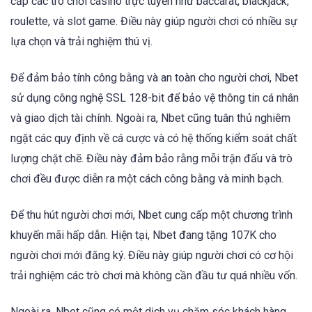
cấp các trò chơi casino trực tuyến như baccarat, blackjack,
roulette, và slot game. Điều này giúp người chơi có nhiều sự
lựa chọn và trải nghiệm thú vị.
Để đảm bảo tính công bằng và an toàn cho người chơi, Nbet
sử dụng công nghệ SSL 128-bit để bảo vệ thông tin cá nhân
và giao dịch tài chính. Ngoài ra, Nbet cũng tuân thủ nghiêm
ngặt các quy định về cá cược và có hệ thống kiểm soát chất
lượng chặt chẽ. Điều này đảm bảo rằng mỗi trận đấu và trò
chơi đều được diễn ra một cách công bằng và minh bạch.
Để thu hút người chơi mới, Nbet cung cấp một chương trình
khuyến mãi hấp dẫn. Hiện tại, Nbet đang tặng 107K cho
người chơi mới đăng ký. Điều này giúp người chơi có cơ hội
trải nghiệm các trò chơi mà không cần đầu tư quá nhiều vốn.
Ngoài ra, Nbet cũng có một dịch vụ chăm sóc khách hàng