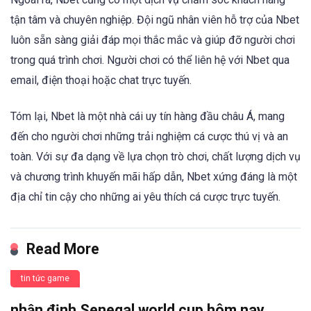
tận tâm và chuyên nghiệp. Đội ngũ nhân viên hỗ trợ của Nbet
luôn sẵn sàng giải đáp mọi thắc mắc và giúp đỡ người chơi
trong quá trình chơi. Người chơi có thể liên hệ với Nbet qua
email, điện thoại hoặc chat trực tuyến.
Tóm lại, Nbet là một nhà cái uy tín hàng đầu châu Á, mang
đến cho người chơi những trải nghiệm cá cược thú vị và an
toàn. Với sự đa dạng về lựa chọn trò chơi, chất lượng dịch vụ
và chương trình khuyến mãi hấp dẫn, Nbet xứng đáng là một
địa chỉ tin cậy cho những ai yêu thích cá cược trực tuyến.
Read More
tin tức game
nhận định Senegal world cup hôm nay