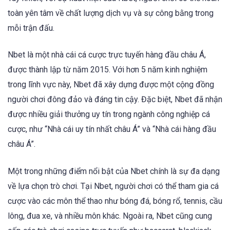
toàn yên tâm về chất lượng dịch vụ và sự công bằng trong
mỗi trận đấu.
Nbet là một nhà cái cá cược trực tuyến hàng đầu châu Á,
được thành lập từ năm 2015. Với hơn 5 năm kinh nghiệm
trong lĩnh vực này, Nbet đã xây dựng được một cộng đồng
người chơi đông đảo và đáng tin cậy. Đặc biệt, Nbet đã nhận
được nhiều giải thưởng uy tín trong ngành công nghiệp cá
cược, như “Nhà cái uy tín nhất châu Á” và “Nhà cái hàng đầu
châu Á”.
Một trong những điểm nổi bật của Nbet chính là sự đa dạng
về lựa chọn trò chơi. Tại Nbet, người chơi có thể tham gia cá
cược vào các môn thể thao như bóng đá, bóng rổ, tennis, cầu
lông, đua xe, và nhiều môn khác. Ngoài ra, Nbet cũng cung