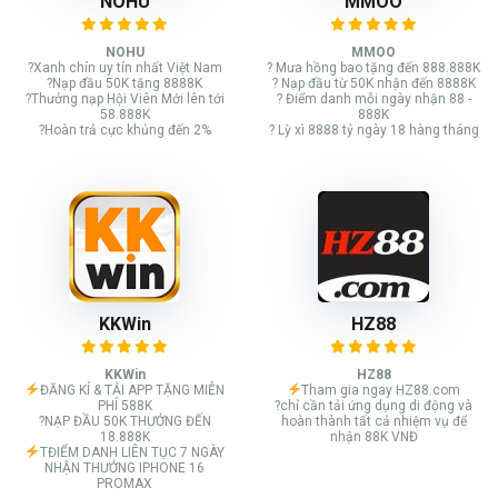
NOHU
MMOO
NOHU
MMOO
?Xanh chín uy tín nhất Việt Nam
? Mưa hồng bao tặng đến 888.888K
?Nạp đầu 50K tặng 8888K
? Nạp đầu từ 50K nhận đến 8888K
?Thưởng nạp Hội Viên Mới lên tới
? Điểm danh mỗi ngày nhận 88 -
58.888K
888K
?Hoàn trả cực khủng đến 2%
? Lỳ xì 8888 tỷ ngày 18 hàng tháng
KKWin
HZ88
KKWin
HZ88
ĐĂNG KÍ & TẢI APP TẶNG MIỄN
Tham gia ngay HZ88.com
PHÍ 588K
?chỉ cần tải ứng dụng di động và
?NẠP ĐẦU 50K THƯỞNG ĐẾN
hoàn thành tất cả nhiệm vụ để
18.888K
nhận 88K VNĐ
TĐIỂM DANH LIÊN TỤC 7 NGÀY
NHẬN THƯỞNG IPHONE 16
PROMAX