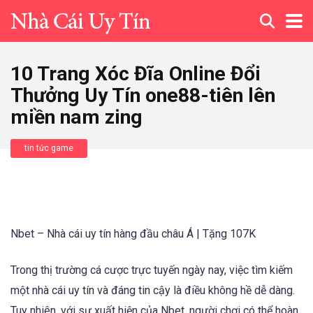
10 Trang Xóc Đĩa Online Đổi
Thưởng Uy Tín one88-tiên lên
miền nam zing
tin tức game
Nbet – Nhà cái uy tín hàng đầu châu Á | Tặng 107K
Trong thị trường cá cược trực tuyến ngày nay, việc tìm kiếm
một nhà cái uy tín và đáng tin cậy là điều không hề dễ dàng.
Tuy nhiên, với sự xuất hiện của Nbet, người chơi có thể hoàn