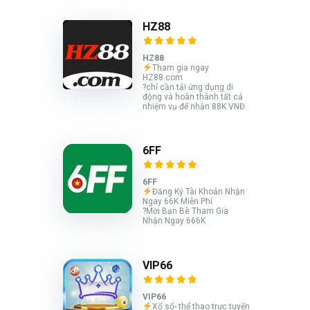
HZ88
HZ88
Tham gia ngay
HZ88.com
?chỉ cần tải ứng dụng di
động và hoàn thành tất cả
nhiệm vụ để nhận 88K VNĐ
6FF
6FF
Đăng Ký Tài Khoản Nhận
Ngay 66K Miễn Phí
?Mời Bạn Bè Tham Gia
Nhận Ngay 666K
VIP66
VIP66
Xổ số- thể thao trực tuyến