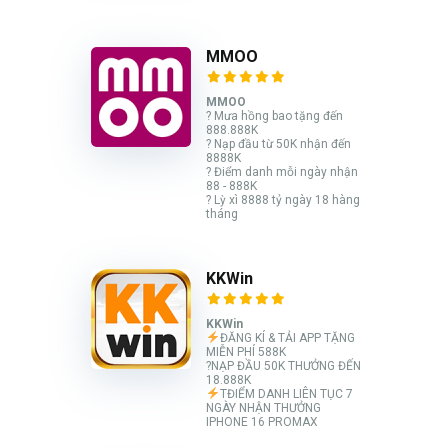
MMOO
MMOO
? Mưa hồng bao tặng đến
888.888K
? Nạp đầu từ 50K nhận đến
8888K
? Điểm danh mỗi ngày nhận
88 - 888K
? Lỳ xì 8888 tỷ ngày 18 hàng
tháng
KKWin
KKWin
ĐĂNG KÍ & TẢI APP TẶNG
MIỄN PHÍ 588K
?NẠP ĐẦU 50K THƯỞNG ĐẾN
18.888K
TĐIỂM DANH LIÊN TỤC 7
NGÀY NHẬN THƯỞNG
IPHONE 16 PROMAX