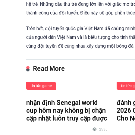
hệ trẻ. Những cầu thủ trẻ đang lớn lên với giấc mơ 
thành công của đội tuyển. Điều này sẽ góp phần thúc
Trên hết, đội tuyển quốc gia Việt Nam đã chứng min
của người dân Việt Nam và là biểu tượng cho tinh th
cùng đội tuyển để cùng nhau xây dựng một bóng đá V
Read More
tin tức game
tin tức
nhận định Senegal world
đánh 
cup hôm nay không bị chặn
2026 
cập nhật luôn truy cập được
Cho N
2535