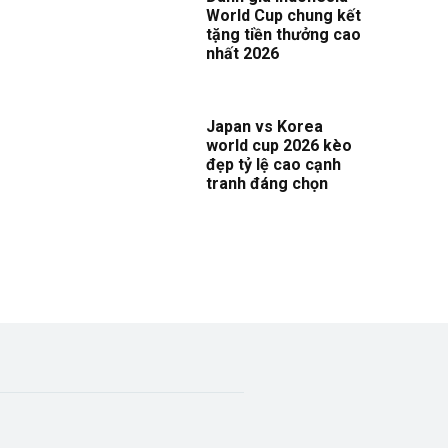
World Cup chung kết
tặng tiền thưởng cao
nhất 2026
Japan vs Korea
world cup 2026 kèo
đẹp tỷ lệ cao cạnh
tranh đáng chọn