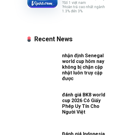
?Số 1 việt nam
?Hoàn trả cao nhất ngành
1.3% đến 3%
Recent News
nhận định Senegal
world cup hôm nay
không bị chặn cập
nhật luôn truy cập
được
đánh giá BK8 world
cup 2026 Có Giấy
Phép Uy Tín Cho
Người Việt
Đánh giá Indonesia