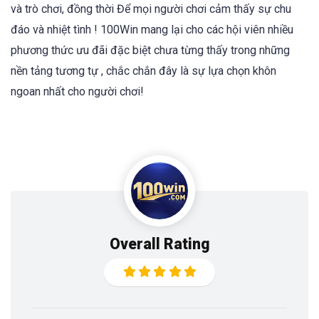
và trò chơi, đồng thời Để mọi người chơi cảm thấy sự chu
đáo và nhiệt tình ! 100Win mang lại cho các hội viên nhiều
phương thức ưu đãi đặc biệt chưa từng thấy trong những
nền tảng tương tự , chắc chắn đây là sự lựa chọn khôn
ngoan nhất cho người chơi!
Overall Rating