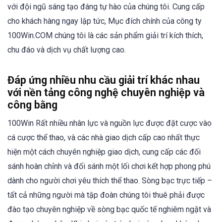
với đội ngũ sáng tạo đáng tự hào của chúng tôi. Cung cấp
cho khách hàng ngay lập tức, Mục đích chính của công ty
100Win.COM chúng tôi là các sản phẩm giải trí kích thích,
chu đáo và dịch vụ chất lượng cao.
Đáp ứng nhiều nhu cầu giải trí khác nhau
với nền tảng công nghệ chuyên nghiệp và
công bằng
100Win Rất nhiều nhân lực và nguồn lực được đặt cược vào
cá cược thể thao, và các nhà giao dịch cấp cao nhất thực
hiện một cách chuyên nghiệp giao dịch, cung cấp các đối
sánh hoàn chỉnh và đối sánh một lối chơi kết hợp phong phú
dành cho người chơi yêu thích thể thao. Sòng bạc trực tiếp –
tất cả những người mà tập đoàn chúng tôi thuê phải được
đào tạo chuyên nghiệp về sòng bạc quốc tế nghiêm ngặt và