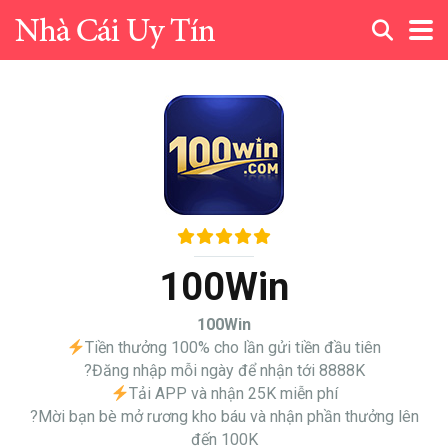
100Win
100Win
Tiền thưởng 100% cho lần gửi tiền đầu tiên
?Đăng nhập mỗi ngày để nhận tới 8888K
Tải APP và nhận 25K miễn phí
?Mời bạn bè mở rương kho báu và nhận phần thưởng lên
đến 100K