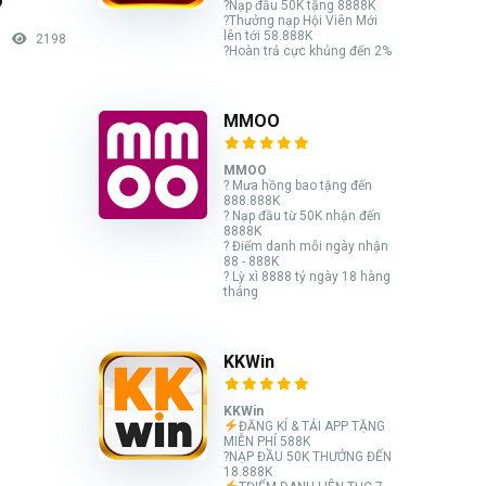
?Nạp đầu 50K tặng 8888K
?Thưởng nạp Hội Viên Mới
lên tới 58.888K
2198
?Hoàn trả cực khủng đến 2%
MMOO
MMOO
? Mưa hồng bao tặng đến
888.888K
? Nạp đầu từ 50K nhận đến
8888K
? Điểm danh mỗi ngày nhận
88 - 888K
? Lỳ xì 8888 tỷ ngày 18 hàng
tháng
KKWin
KKWin
ĐĂNG KÍ & TẢI APP TẶNG
MIỄN PHÍ 588K
?NẠP ĐẦU 50K THƯỞNG ĐẾN
18.888K