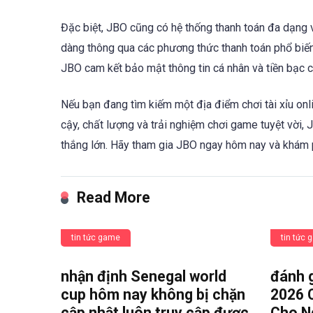
Đặc biệt, JBO cũng có hệ thống thanh toán đa dạng v
dàng thông qua các phương thức thanh toán phổ biến 
JBO cam kết bảo mật thông tin cá nhân và tiền bạc 
Nếu bạn đang tìm kiếm một địa điểm chơi tài xỉu onl
cậy, chất lượng và trải nghiệm chơi game tuyệt vời, 
thắng lớn. Hãy tham gia JBO ngay hôm nay và khám phá
Read More
tin tức game
tin tức
nhận định Senegal world
đánh 
cup hôm nay không bị chặn
2026 
cập nhật luôn truy cập được
Cho N