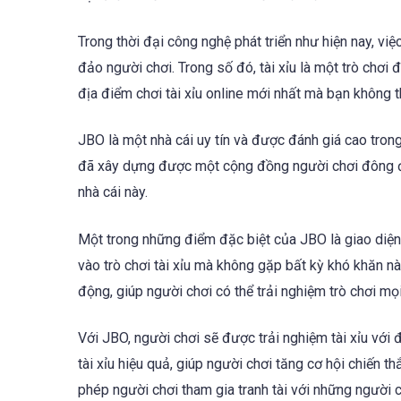
Trong thời đại công nghệ phát triển như hiện nay, việ
đảo người chơi. Trong số đó, tài xỉu là một trò chơi
địa điểm chơi tài xỉu online mới nhất mà bạn không t
JBO là một nhà cái uy tín và được đánh giá cao tron
đã xây dựng được một cộng đồng người chơi đông đả
nhà cái này.
Một trong những điểm đặc biệt của JBO là giao diện 
vào trò chơi tài xỉu mà không gặp bất kỳ khó khăn nà
động, giúp người chơi có thể trải nghiệm trò chơi mọi
Với JBO, người chơi sẽ được trải nghiệm tài xỉu với
tài xỉu hiệu quả, giúp người chơi tăng cơ hội chiến 
phép người chơi tham gia tranh tài với những người