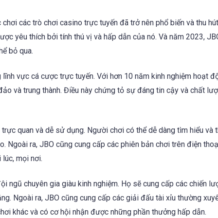
c chơi các trò chơi casino trực tuyến đã trở nên phổ biến và thu h
 được yêu thích bởi tính thú vị và hấp dẫn của nó. Và năm 2023, JB
hể bỏ qua.
g lĩnh vực cá cược trực tuyến. Với hơn 10 năm kinh nghiệm hoạt 
o và trung thành. Điều này chứng tỏ sự đáng tin cậy và chất lư
trực quan và dễ sử dụng. Người chơi có thể dễ dàng tìm hiểu và 
o. Ngoài ra, JBO cũng cung cấp các phiên bản chơi trên điện thoạ
 lúc, mọi nơi.
 đội ngũ chuyên gia giàu kinh nghiệm. Họ sẽ cung cấp các chiến lư
thắng. Ngoài ra, JBO cũng cung cấp các giải đấu tài xỉu thường xuy
 chơi khác và có cơ hội nhận được những phần thưởng hấp dẫn.