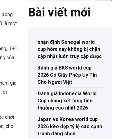
Bài viết mới
út đông
O là một
nhận định Senegal world
động, JBO
cup hôm nay không bị chặn
cập nhật luôn truy cập được
ợng của
đánh giá BK8 world cup
2026 Có Giấy Phép Uy Tín
Cho Người Việt
tham gia
i di
Đánh giá Indonesia World
Cup chung kết tặng tiền
thưởng cao nhất 2026
ợc chơi
Japan vs Korea world cup
ên, cho
2026 kèo đẹp tỷ lệ cao cạnh
tranh đáng chọn