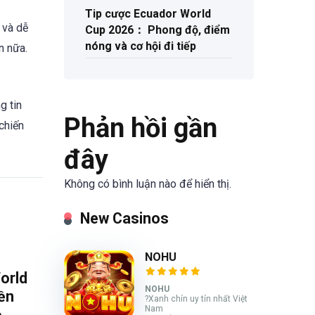
Tip cược Ecuador World
 và dễ
Cup 2026： Phong độ, điểm
nóng và cơ hội đi tiếp
n nữa.
g tin
Phản hồi gần
chiến
đây
Không có bình luận nào để hiển thị.
New Casinos
NOHU
orld
NOHU
iền
?Xanh chín uy tín nhất Việt
Nam
6