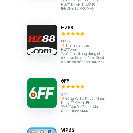
TĐIỂM DANH LIÊN TỤC 7
NGÀY NHẬN THƯỞNG
IPHONE 16 PROMAX
HZ88
HZ88
Tham gia ngay
HZ88.com
?chỉ cần tải ứng dụng di
động và hoàn thành tất cả
nhiệm vụ để nhận 88K VNĐ
6FF
6FF
Đăng Ký Tài Khoản Nhận
Ngay 66K Miễn Phí
?Mời Bạn Bè Tham Gia
Nhận Ngay 666K
VIP66