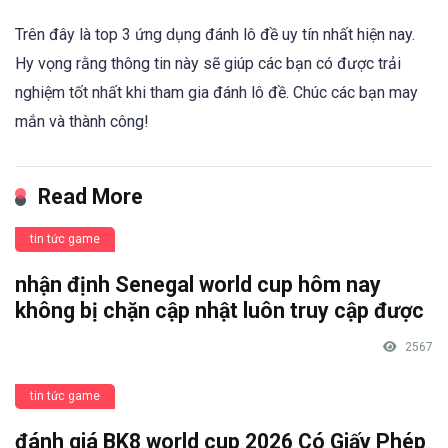
Trên đây là top 3 ứng dụng đánh lô đề uy tín nhất hiện nay.
Hy vọng rằng thông tin này sẽ giúp các bạn có được trải
nghiệm tốt nhất khi tham gia đánh lô đề. Chúc các bạn may
mắn và thành công!
Read More
tin tức game
nhận định Senegal world cup hôm nay
không bị chặn cập nhật luôn truy cập được
2567
tin tức game
đánh giá BK8 world cup 2026 Có Giấy Phép