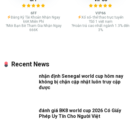
6FF
VIP66
Đăng Ký Tài Khoản Nhận Ngay
Xổ số- thể thao trực tuyến
66K Miễn Phí
?Số 1 việt nam
?Mời Bạn Bè Tham Gia Nhận Ngay
?Hoàn trả cao nhất ngành 1.3% đến
666K
3%
Recent News
nhận định Senegal world cup hôm nay
không bị chặn cập nhật luôn truy cập
được
đánh giá BK8 world cup 2026 Có Giấy
Phép Uy Tín Cho Người Việt