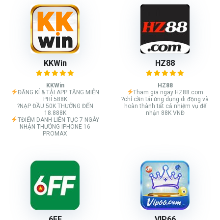
KKWin
HZ88
KKWin
HZ88
ĐĂNG KÍ & TẢI APP TẶNG MIỄN
Tham gia ngay HZ88.com
PHÍ 588K
?chỉ cần tải ứng dụng di động và
?NẠP ĐẦU 50K THƯỞNG ĐẾN
hoàn thành tất cả nhiệm vụ để
18.888K
nhận 88K VNĐ
TĐIỂM DANH LIÊN TỤC 7 NGÀY
NHẬN THƯỞNG IPHONE 16
PROMAX
6FF
VIP66