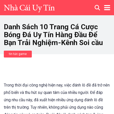
Danh Sách 10 Trang Cá Cược
Bóng Đá Uy Tín Hàng Đầu Để
Bạn Trải Nghiệm-Kênh Soi cầu
tin tức game
Trong thời đại công nghệ hiện nay, việc đánh lô đề đã trở nên
phổ biến và thu hút sự quan tâm của nhiều người. Để đáp
ứng nhu cầu này, đã xuất hiện nhiều ứng dụng đánh lô đề
trên thị trường. Tuy nhiên, không phải ứng dụng nào cũng