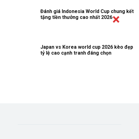
Đánh giá Indonesia World Cup chung kết
tặng tiền thưởng cao nhất 2026
Japan vs Korea world cup 2026 kèo đẹp
tỷ lệ cao cạnh tranh đáng chọn