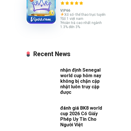
VIP66
Xổ số- thể thao trực tuyến
?Số 1 việt nam
?Hoàn trả cao nhất ngành
1.3% đến 3%
Recent News
nhận định Senegal
world cup hôm nay
không bị chặn cập
nhật luôn truy cập
được
đánh giá BK8 world
cup 2026 Có Giấy
Phép Uy Tín Cho
Người Việt