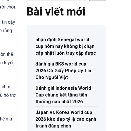
ời chơi.
Bài viết mới
 tin cậy
o rằng
nhận định Senegal world
cup hôm nay không bị chặn
cập nhật luôn truy cập được
môn thể
ực tuyến
đánh giá BK8 world cup
2026 Có Giấy Phép Uy Tín
Cho Người Việt
 chơi.
Đánh giá Indonesia World
Cup chung kết tặng tiền
ũ hỗ trợ
thưởng cao nhất 2026
Japan vs Korea world cup
ghệ mã
2026 kèo đẹp tỷ lệ cao cạnh
tranh đáng chọn