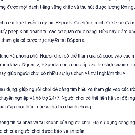
ựng được một danh tiếng vững chắc và thu hút được lượng lớn ngư
nhà cái trực tuyến là uy tín. BSports đã chứng minh được sự đáng
giấy phép kinh doanh từ các cơ quan chức năng. Điều này đảm bả
 tham gia cá cược trực tuyến tại BSports.
dạng và phong phú. Người chơi có thể tham gia cá cược vào các 
 môn khác. Ngoài ra, BSports còn cung cấp các trò chơi casino tr
này giúp người chơi có nhiều sự lựa chọn và trải nghiệm thú vị.
sử dụng, giúp người chơi dễ dàng tìm hiểu và tham gia vào các trò
huyên nghiệp và hỗ trợ 24/7. Người chơi có thể liên hệ với đội ng
giải đáp mọi thắc mắc và hỗ trợ nhanh chóng.
hông tin cá nhân và tài khoản của người chơi. Họ sử dụng công n
dịch của người chơi được bảo vệ an toàn.