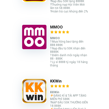
?Nạp đầu 50K tặng 8888K
?Thưởng nạp Hội Viên Mới
lên tới 58.888K
?Hoàn trả cực khủng đến 2%
MMOO
MMOO
? Mưa hồng bao tặng đến
888.888K
? Nạp đầu từ 50K nhận đến
8888K
? Điểm danh mỗi ngày nhận
88 - 888K
? Lỳ xì 8888 tỷ ngày 18 hàng
tháng
KKWin
KKWin
ĐĂNG KÍ & TẢI APP TẶNG
MIỄN PHÍ 588K
?NẠP ĐẦU 50K THƯỞNG ĐẾN
18.888K