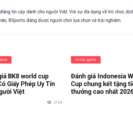
 đáng tin cậy dành cho người Việt. Với sự đa dạng về trò chơi, dịc
hân, BSports đáng được người chơi lựa chọn và trải nghiệm.
 game
tin tức game
giá BK8 world cup
Đánh giá Indonesia W
Có Giấy Phép Uy Tín
Cup chung kết tặng t
gười Việt
thưởng cao nhất 202
2154