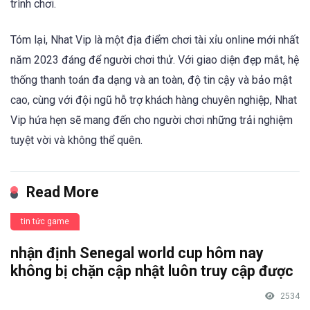
trình chơi.
Tóm lại, Nhat Vip là một địa điểm chơi tài xỉu online mới nhất
năm 2023 đáng để người chơi thử. Với giao diện đẹp mắt, hệ
thống thanh toán đa dạng và an toàn, độ tin cậy và bảo mật
cao, cùng với đội ngũ hỗ trợ khách hàng chuyên nghiệp, Nhat
Vip hứa hẹn sẽ mang đến cho người chơi những trải nghiệm
tuyệt vời và không thể quên.
Read More
tin tức game
nhận định Senegal world cup hôm nay
không bị chặn cập nhật luôn truy cập được
2534