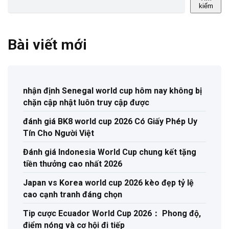
kiếm
Bài viết mới
nhận định Senegal world cup hôm nay không bị
chặn cập nhật luôn truy cập được
đánh giá BK8 world cup 2026 Có Giấy Phép Uy
Tín Cho Người Việt
Đánh giá Indonesia World Cup chung kết tặng
tiền thưởng cao nhất 2026
Japan vs Korea world cup 2026 kèo đẹp tỷ lệ
cao cạnh tranh đáng chọn
Tip cược Ecuador World Cup 2026： Phong độ,
điểm nóng và cơ hội đi tiếp