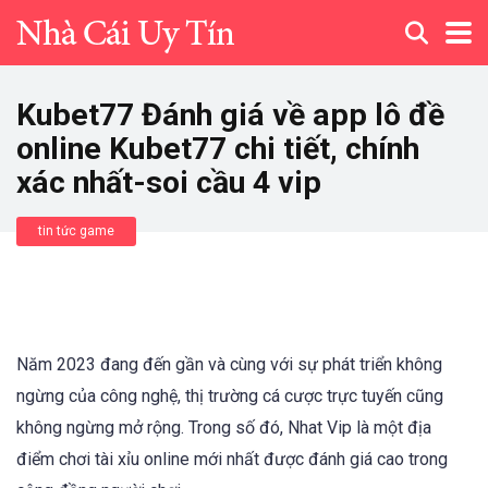
Kubet77 Đánh giá về app lô đề
online Kubet77 chi tiết, chính
xác nhất-soi cầu 4 vip
tin tức game
Năm 2023 đang đến gần và cùng với sự phát triển không
ngừng của công nghệ, thị trường cá cược trực tuyến cũng
không ngừng mở rộng. Trong số đó, Nhat Vip là một địa
điểm chơi tài xỉu online mới nhất được đánh giá cao trong