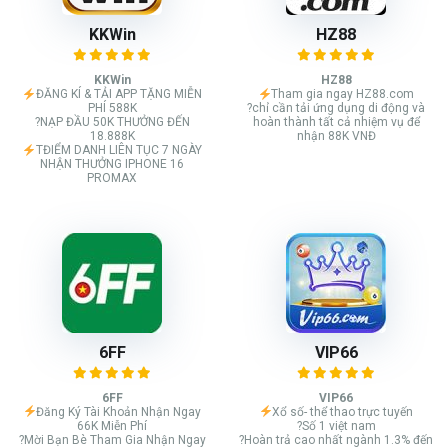
KKWin
HZ88
KKWin
HZ88
ĐĂNG KÍ & TẢI APP TẶNG MIỄN
Tham gia ngay HZ88.com
PHÍ 588K
?chỉ cần tải ứng dụng di động và
?NẠP ĐẦU 50K THƯỞNG ĐẾN
hoàn thành tất cả nhiệm vụ để
18.888K
nhận 88K VNĐ
TĐIỂM DANH LIÊN TỤC 7 NGÀY
NHẬN THƯỞNG IPHONE 16
PROMAX
6FF
VIP66
6FF
VIP66
Đăng Ký Tài Khoản Nhận Ngay
Xổ số- thể thao trực tuyến
66K Miễn Phí
?Số 1 việt nam
?Mời Bạn Bè Tham Gia Nhận Ngay
?Hoàn trả cao nhất ngành 1.3% đến