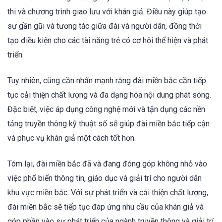
thi và chương trình giao lưu với khán giả. Điều này giúp tạo
sự gần gũi và tương tác giữa đài và người dân, đồng thời
tạo điều kiện cho các tài năng trẻ có cơ hội thể hiện và phát
triển.
Tuy nhiên, cũng cần nhấn mạnh rằng đài miền bắc cần tiếp
tục cải thiện chất lượng và đa dạng hóa nội dung phát sóng.
Đặc biệt, việc áp dụng công nghệ mới và tận dụng các nền
tảng truyền thông kỹ thuật số sẽ giúp đài miền bắc tiếp cận
và phục vụ khán giả một cách tốt hơn.
Tóm lại, đài miền bắc đã và đang đóng góp không nhỏ vào
việc phổ biến thông tin, giáo dục và giải trí cho người dân
khu vực miền bắc. Với sự phát triển và cải thiện chất lượng,
đài miền bắc sẽ tiếp tục đáp ứng nhu cầu của khán giả và
góp phần vào sự phát triển của ngành truyền thông và giải trí