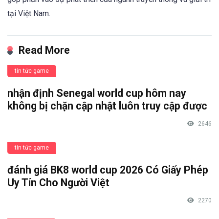
tại Việt Nam.
Read More
tin tức game
nhận định Senegal world cup hôm nay
không bị chặn cập nhật luôn truy cập được
2646
tin tức game
đánh giá BK8 world cup 2026 Có Giấy Phép
Uy Tín Cho Người Việt
2270