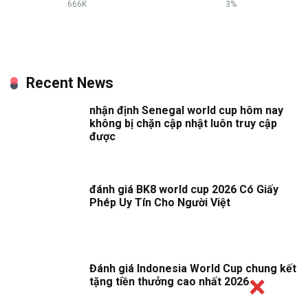
666K
3%
Recent News
nhận định Senegal world cup hôm nay
không bị chặn cập nhật luôn truy cập
được
đánh giá BK8 world cup 2026 Có Giấy
Phép Uy Tín Cho Người Việt
Đánh giá Indonesia World Cup chung kết
tặng tiền thưởng cao nhất 2026