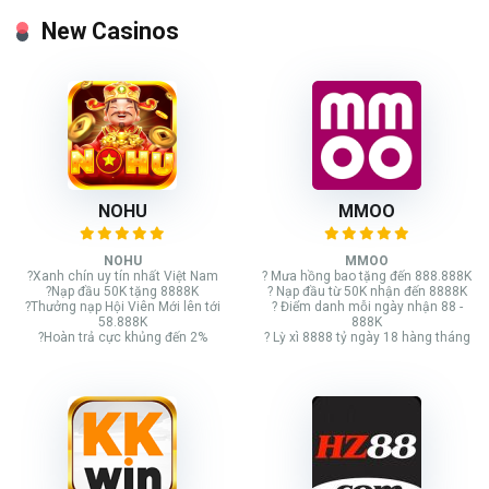
New Casinos
NOHU
MMOO
NOHU
MMOO
?Xanh chín uy tín nhất Việt Nam
? Mưa hồng bao tặng đến 888.888K
?Nạp đầu 50K tặng 8888K
? Nạp đầu từ 50K nhận đến 8888K
?Thưởng nạp Hội Viên Mới lên tới
? Điểm danh mỗi ngày nhận 88 -
58.888K
888K
?Hoàn trả cực khủng đến 2%
? Lỳ xì 8888 tỷ ngày 18 hàng tháng