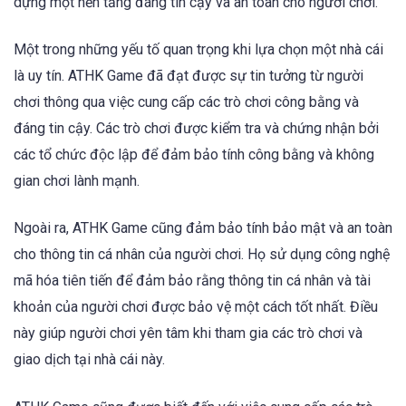
dựng một nền tảng đáng tin cậy và an toàn cho người chơi.
Một trong những yếu tố quan trọng khi lựa chọn một nhà cái
là uy tín. ATHK Game đã đạt được sự tin tưởng từ người
chơi thông qua việc cung cấp các trò chơi công bằng và
đáng tin cậy. Các trò chơi được kiểm tra và chứng nhận bởi
các tổ chức độc lập để đảm bảo tính công bằng và không
gian chơi lành mạnh.
Ngoài ra, ATHK Game cũng đảm bảo tính bảo mật và an toàn
cho thông tin cá nhân của người chơi. Họ sử dụng công nghệ
mã hóa tiên tiến để đảm bảo rằng thông tin cá nhân và tài
khoản của người chơi được bảo vệ một cách tốt nhất. Điều
này giúp người chơi yên tâm khi tham gia các trò chơi và
giao dịch tại nhà cái này.