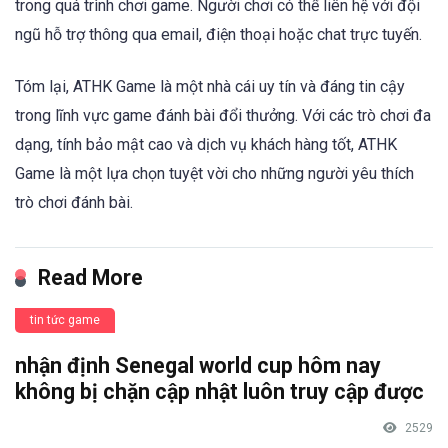
trong quá trình chơi game. Người chơi có thể liên hệ với đội
ngũ hỗ trợ thông qua email, điện thoại hoặc chat trực tuyến.
Tóm lại, ATHK Game là một nhà cái uy tín và đáng tin cậy
trong lĩnh vực game đánh bài đổi thưởng. Với các trò chơi đa
dạng, tính bảo mật cao và dịch vụ khách hàng tốt, ATHK
Game là một lựa chọn tuyệt vời cho những người yêu thích
trò chơi đánh bài.
Read More
tin tức game
nhận định Senegal world cup hôm nay
không bị chặn cập nhật luôn truy cập được
2529