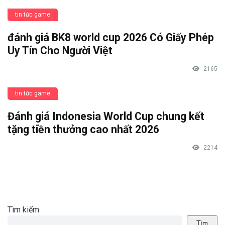
tin tức game
đánh giá BK8 world cup 2026 Có Giấy Phép
Uy Tín Cho Người Việt
2165
tin tức game
Đánh giá Indonesia World Cup chung kết
tặng tiền thưởng cao nhất 2026
2214
Tìm kiếm
Tìm