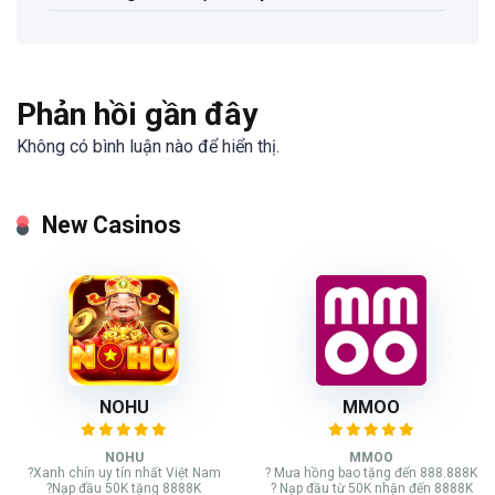
Phản hồi gần đây
Không có bình luận nào để hiển thị.
New Casinos
NOHU
MMOO
NOHU
MMOO
?Xanh chín uy tín nhất Việt Nam
? Mưa hồng bao tặng đến 888.888K
?Nạp đầu 50K tặng 8888K
? Nạp đầu từ 50K nhận đến 8888K