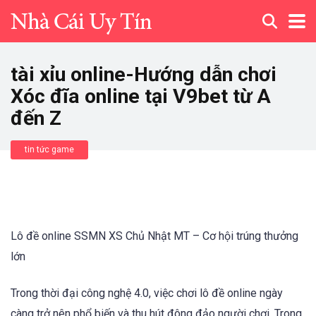
tài xỉu online-Hướng dẫn chơi
Xóc đĩa online tại V9bet từ A
đến Z
tin tức game
Lô đề online SSMN XS Chủ Nhật MT – Cơ hội trúng thưởng
lớn
Trong thời đại công nghệ 4.0, việc chơi lô đề online ngày
càng trở nên phổ biến và thu hút đông đảo người chơi. Trong