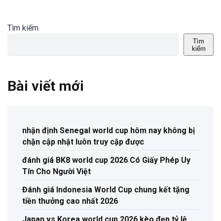
Tìm kiếm
Tìm
kiếm
Bài viết mới
nhận định Senegal world cup hôm nay không bị
chặn cập nhật luôn truy cập được
đánh giá BK8 world cup 2026 Có Giấy Phép Uy
Tín Cho Người Việt
Đánh giá Indonesia World Cup chung kết tặng
tiền thưởng cao nhất 2026
Japan vs Korea world cup 2026 kèo đẹp tỷ lệ