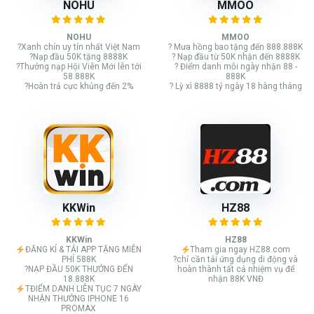
NOHU
MMOO
NOHU
MMOO
?Xanh chín uy tín nhất Việt Nam
? Mưa hồng bao tặng đến 888.888K
?Nạp đầu 50K tặng 8888K
? Nạp đầu từ 50K nhận đến 8888K
?Thưởng nạp Hội Viên Mới lên tới
? Điểm danh mỗi ngày nhận 88 -
58.888K
888K
?Hoàn trả cực khủng đến 2%
? Lỳ xì 8888 tỷ ngày 18 hàng tháng
KKWin
HZ88
KKWin
HZ88
ĐĂNG KÍ & TẢI APP TẶNG MIỄN
Tham gia ngay HZ88.com
PHÍ 588K
?chỉ cần tải ứng dụng di động và
?NẠP ĐẦU 50K THƯỞNG ĐẾN
hoàn thành tất cả nhiệm vụ để
18.888K
nhận 88K VNĐ
TĐIỂM DANH LIÊN TỤC 7 NGÀY
NHẬN THƯỞNG IPHONE 16
PROMAX