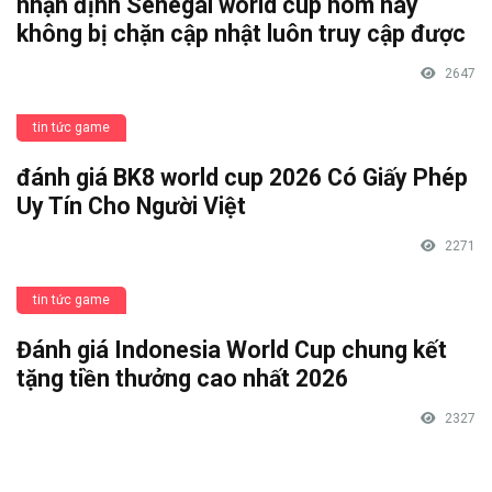
nhận định Senegal world cup hôm nay
không bị chặn cập nhật luôn truy cập được
2647
tin tức game
đánh giá BK8 world cup 2026 Có Giấy Phép
Uy Tín Cho Người Việt
2271
tin tức game
Đánh giá Indonesia World Cup chung kết
tặng tiền thưởng cao nhất 2026
2327