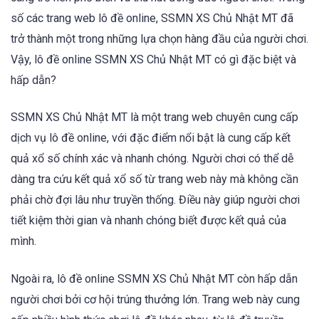
số các trang web lô đề online, SSMN XS Chủ Nhật MT đã
trở thành một trong những lựa chọn hàng đầu của người chơi.
Vậy, lô đề online SSMN XS Chủ Nhật MT có gì đặc biệt và
hấp dẫn?
SSMN XS Chủ Nhật MT là một trang web chuyên cung cấp
dịch vụ lô đề online, với đặc điểm nổi bật là cung cấp kết
quả xổ số chính xác và nhanh chóng. Người chơi có thể dễ
dàng tra cứu kết quả xổ số từ trang web này mà không cần
phải chờ đợi lâu như truyền thống. Điều này giúp người chơi
tiết kiệm thời gian và nhanh chóng biết được kết quả của
mình.
Ngoài ra, lô đề online SSMN XS Chủ Nhật MT còn hấp dẫn
người chơi bởi cơ hội trúng thưởng lớn. Trang web này cung