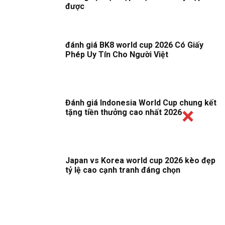
được
đánh giá BK8 world cup 2026 Có Giấy
Phép Uy Tín Cho Người Việt
Đánh giá Indonesia World Cup chung kết
tặng tiền thưởng cao nhất 2026
Japan vs Korea world cup 2026 kèo đẹp
tỷ lệ cao cạnh tranh đáng chọn