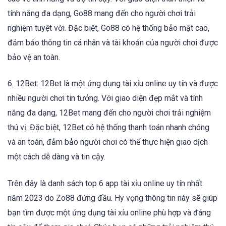
tính năng đa dạng, Go88 mang đến cho người chơi trải
nghiệm tuyệt vời. Đặc biệt, Go88 có hệ thống bảo mật cao,
đảm bảo thông tin cá nhân và tài khoản của người chơi được
bảo vệ an toàn.
6. 12Bet: 12Bet là một ứng dụng tài xỉu online uy tín và được
nhiều người chơi tin tưởng. Với giao diện đẹp mắt và tính
năng đa dạng, 12Bet mang đến cho người chơi trải nghiệm
thú vị. Đặc biệt, 12Bet có hệ thống thanh toán nhanh chóng
và an toàn, đảm bảo người chơi có thể thực hiện giao dịch
một cách dễ dàng và tin cậy.
Trên đây là danh sách top 6 app tài xỉu online uy tín nhất
năm 2023 do Zo88 đứng đầu. Hy vọng thông tin này sẽ giúp
bạn tìm được một ứng dụng tài xỉu online phù hợp và đáng