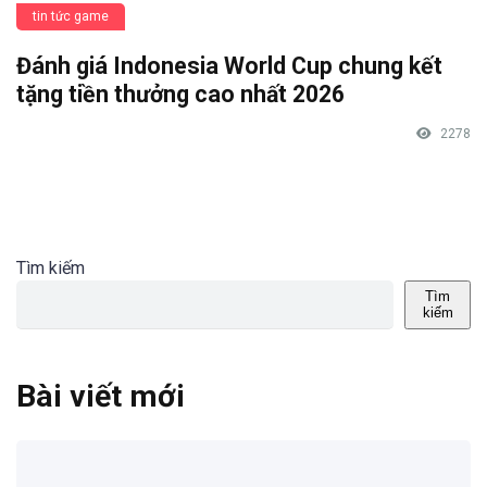
tin tức game
Đánh giá Indonesia World Cup chung kết
tặng tiền thưởng cao nhất 2026
2278
Tìm kiếm
Tìm
kiếm
Bài viết mới