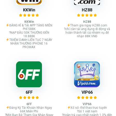
KKWin
HZ88
KKWin
HZ88
ĐĂNG KÍ & TẢI APP TẶNG MIỄN
Tham gia ngay HZ88.com
PHÍ 588K
?chỉ cần tải ứng dụng di động và
?NẠP ĐẦU 50K THƯỞNG ĐẾN
hoàn thành tất cả nhiệm vụ để
18.888K
nhận 88K VNĐ
TĐIỂM DANH LIÊN TỤC 7 NGÀY
NHẬN THƯỞNG IPHONE 16
PROMAX
6FF
VIP66
6FF
VIP66
Đăng Ký Tài Khoản Nhận Ngay
Xổ số- thể thao trực tuyến
66K Miễn Phí
?Số 1 việt nam
?Mời Bạn Bè Tham Gia Nhận Ngay
?Hoàn trả cao nhất ngành 1.3% đến