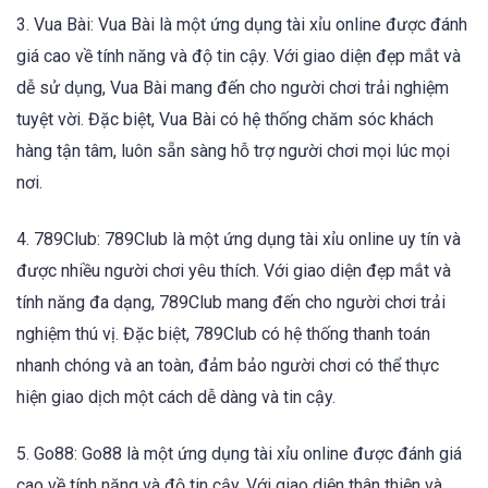
3. Vua Bài: Vua Bài là một ứng dụng tài xỉu online được đánh
giá cao về tính năng và độ tin cậy. Với giao diện đẹp mắt và
dễ sử dụng, Vua Bài mang đến cho người chơi trải nghiệm
tuyệt vời. Đặc biệt, Vua Bài có hệ thống chăm sóc khách
hàng tận tâm, luôn sẵn sàng hỗ trợ người chơi mọi lúc mọi
nơi.
4. 789Club: 789Club là một ứng dụng tài xỉu online uy tín và
được nhiều người chơi yêu thích. Với giao diện đẹp mắt và
tính năng đa dạng, 789Club mang đến cho người chơi trải
nghiệm thú vị. Đặc biệt, 789Club có hệ thống thanh toán
nhanh chóng và an toàn, đảm bảo người chơi có thể thực
hiện giao dịch một cách dễ dàng và tin cậy.
5. Go88: Go88 là một ứng dụng tài xỉu online được đánh giá
cao về tính năng và độ tin cậy. Với giao diện thân thiện và