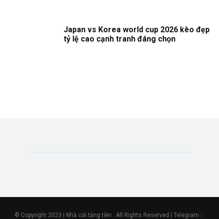
Japan vs Korea world cup 2026 kèo đẹp
tỷ lệ cao cạnh tranh đáng chọn
© Copyright 2023 | Nhà cái tặng tiền . All Rights Reserved | Telegram：