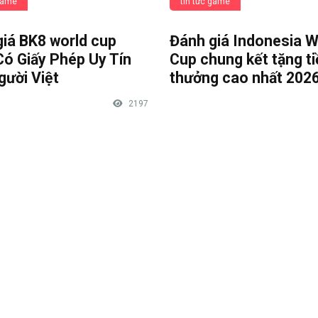
 game
tin tức game
giá BK8 world cup
Đánh giá Indonesia W
Có Giấy Phép Uy Tín
Cup chung kết tặng t
gười Việt
thưởng cao nhất 202
2197