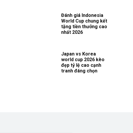
Đánh giá Indonesia
World Cup chung kết
tặng tiền thưởng cao
nhất 2026
Japan vs Korea
world cup 2026 kèo
đẹp tỷ lệ cao cạnh
tranh đáng chọn