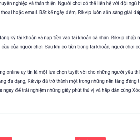
uyên nghiệp và thân thiện. Người chơi có thể liên hệ với đội ngũ 
n thoại hoặc email. Bất kể ngày đêm, Rikvip luôn sẵn sàng giải đ
đăng ký tài khoản và nạp tiền vào tài khoản cá nhân. Rikvip chấp 
cầu của người chơi. Sau khi có tiền trong tài khoản, người chơi c
g online uy tín là một lựa chọn tuyệt vời cho những người yêu thí
năng đa dạng, Rikvip đã trở thành một trong những nền tảng đáng t
ia ngay để trải nghiệm những giây phút thú vị và hấp dẫn cùng Xóc