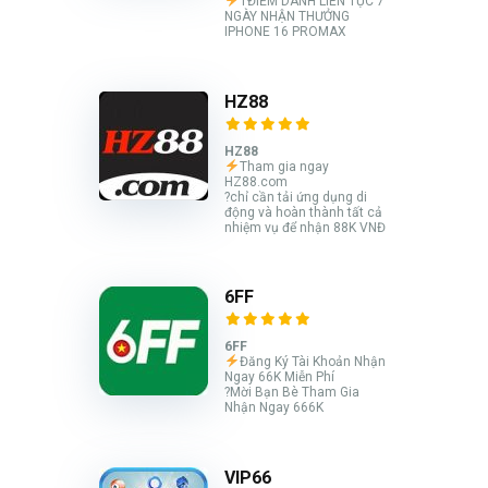
TĐIỂM DANH LIÊN TỤC 7
NGÀY NHẬN THƯỞNG
IPHONE 16 PROMAX
HZ88
HZ88
Tham gia ngay
HZ88.com
?chỉ cần tải ứng dụng di
động và hoàn thành tất cả
nhiệm vụ để nhận 88K VNĐ
6FF
6FF
Đăng Ký Tài Khoản Nhận
Ngay 66K Miễn Phí
?Mời Bạn Bè Tham Gia
Nhận Ngay 666K
VIP66