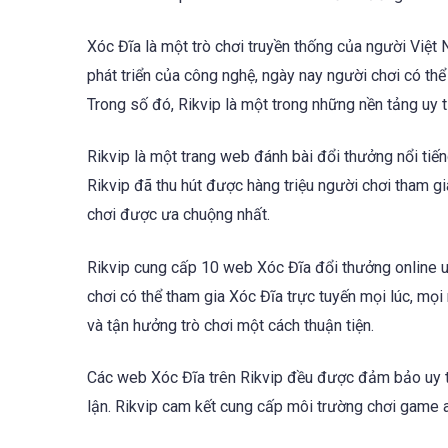
Xóc Đĩa là một trò chơi truyền thống của người Việt N
phát triển của công nghệ, ngày nay người chơi có th
Trong số đó, Rikvip là một trong những nền tảng uy t
Rikvip là một trang web đánh bài đổi thưởng nổi tiế
Rikvip đã thu hút được hàng triệu người chơi tham gi
chơi được ưa chuộng nhất.
Rikvip cung cấp 10 web Xóc Đĩa đổi thưởng online uy
chơi có thể tham gia Xóc Đĩa trực tuyến mọi lúc, mọi n
và tận hưởng trò chơi một cách thuận tiện.
Các web Xóc Đĩa trên Rikvip đều được đảm bảo uy tí
lận. Rikvip cam kết cung cấp môi trường chơi game a