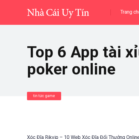
Trang ch
Top 6 App tài x
poker online
tin tức game
Xóc Đĩa Rikvip – 10 Web Xóc Đĩa Đổi Thưởng Online