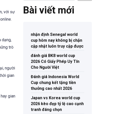
Bài viết mới
n, với sự
online.
nhận định Senegal world
a dạng,
cup hôm nay không bị chặn
cập nhật luôn truy cập được
hững trò
đánh giá BK8 world cup
2026 Có Giấy Phép Uy Tín
Cho Người Việt
ại, người
thời gian
Đánh giá Indonesia World
Cup chung kết tặng tiền
thưởng cao nhất 2026
 hay gian
Japan vs Korea world cup
2026 kèo đẹp tỷ lệ cao cạnh
tranh đáng chọn