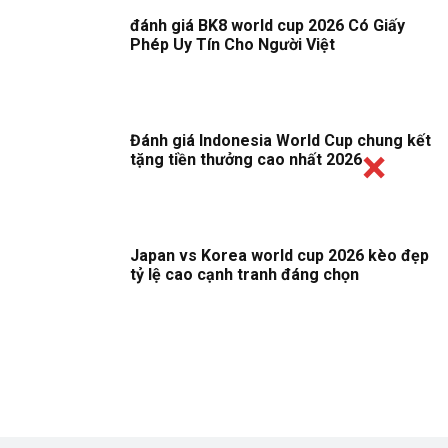
đánh giá BK8 world cup 2026 Có Giấy
Phép Uy Tín Cho Người Việt
Đánh giá Indonesia World Cup chung kết
tặng tiền thưởng cao nhất 2026
Japan vs Korea world cup 2026 kèo đẹp
tỷ lệ cao cạnh tranh đáng chọn