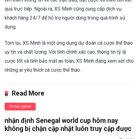
quả trực tiếp. Ngoài ra, XS Minh cũng cung cấp dịch vụ
khách hàng 24/7 để hỗ trợ người dùng trong quá trình sử
dụng.
Tóm lại, XS Minh là một ứng dụng dự đoán cá cược thể thao
uy tín và chất lượng. Với tính chính xác cao, thông tin tỷ lệ
cược tốt và tính bảo mật an toàn, XS Minh đáng xem xét cho
những ai yêu thích cá cược thể thao.
Read More
tin tức game
nhận định Senegal world cup hôm nay
không bị chặn cập nhật luôn truy cập được