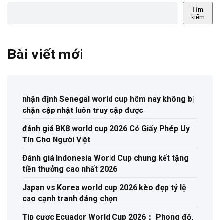
Tìm
kiếm
Bài viết mới
nhận định Senegal world cup hôm nay không bị
chặn cập nhật luôn truy cập được
đánh giá BK8 world cup 2026 Có Giấy Phép Uy
Tín Cho Người Việt
Đánh giá Indonesia World Cup chung kết tặng
tiền thưởng cao nhất 2026
Japan vs Korea world cup 2026 kèo đẹp tỷ lệ
cao cạnh tranh đáng chọn
Tip cược Ecuador World Cup 2026： Phong độ,