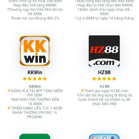
?Xanh chín uy tín nhất Việt Nam
? Mưa hồng bao tặng đến 888.888K
?Nạp đầu 50K tặng 8888K
? Nạp đầu từ 50K nhận đến 8888K
?Thưởng nạp Hội Viên Mới lên tới
? Điểm danh mỗi ngày nhận 88 -
58.888K
888K
?Hoàn trả cực khủng đến 2%
? Lỳ xì 8888 tỷ ngày 18 hàng tháng
KKWin
HZ88
KKWin
HZ88
ĐĂNG KÍ & TẢI APP TẶNG MIỄN
Tham gia ngay HZ88.com
PHÍ 588K
?chỉ cần tải ứng dụng di động và
?NẠP ĐẦU 50K THƯỞNG ĐẾN
hoàn thành tất cả nhiệm vụ để
18.888K
nhận 88K VNĐ
TĐIỂM DANH LIÊN TỤC 7 NGÀY
NHẬN THƯỞNG IPHONE 16
PROMAX