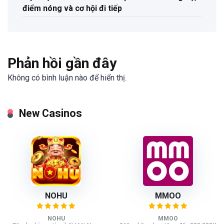
điểm nóng và cơ hội đi tiếp
Phản hồi gần đây
Không có bình luận nào để hiển thị.
New Casinos
NOHU
MMOO
NOHU
MMOO