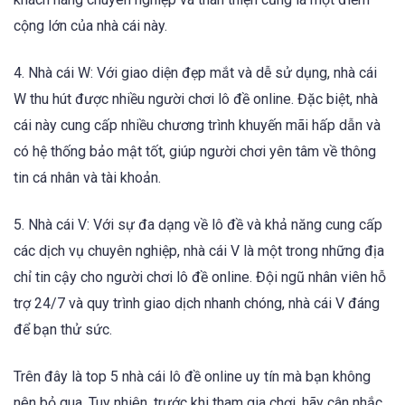
cộng lớn của nhà cái này.
4. Nhà cái W: Với giao diện đẹp mắt và dễ sử dụng, nhà cái
W thu hút được nhiều người chơi lô đề online. Đặc biệt, nhà
cái này cung cấp nhiều chương trình khuyến mãi hấp dẫn và
có hệ thống bảo mật tốt, giúp người chơi yên tâm về thông
tin cá nhân và tài khoản.
5. Nhà cái V: Với sự đa dạng về lô đề và khả năng cung cấp
các dịch vụ chuyên nghiệp, nhà cái V là một trong những địa
chỉ tin cậy cho người chơi lô đề online. Đội ngũ nhân viên hỗ
trợ 24/7 và quy trình giao dịch nhanh chóng, nhà cái V đáng
để bạn thử sức.
Trên đây là top 5 nhà cái lô đề online uy tín mà bạn không
nên bỏ qua. Tuy nhiên, trước khi tham gia chơi, hãy cân nhắc