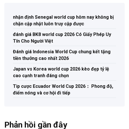
nhận định Senegal world cup hôm nay không bị
chặn cập nhật luôn truy cập được
đánh giá BK8 world cup 2026 Có Giấy Phép Uy
Tín Cho Người Việt
Đánh giá Indonesia World Cup chung kết tặng
tiền thưởng cao nhất 2026
Japan vs Korea world cup 2026 kèo đẹp tỷ lệ
cao cạnh tranh đáng chọn
Tip cược Ecuador World Cup 2026： Phong độ,
điểm nóng và cơ hội đi tiếp
Phản hồi gần đây