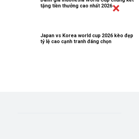
tặng tiền thưởng cao nhất 2026
Japan vs Korea world cup 2026 kèo đẹp
tỷ lệ cao cạnh tranh đáng chọn