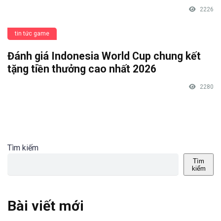
2226
tin tức game
Đánh giá Indonesia World Cup chung kết
tặng tiền thưởng cao nhất 2026
2280
Tìm kiếm
Tìm
kiếm
Bài viết mới