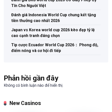
Tín Cho Người Việt
Đánh giá Indonesia World Cup chung kết tặng
tiền thưởng cao nhất 2026
Japan vs Korea world cup 2026 kèo đẹp tỷ lệ
cao cạnh tranh đáng chọn
Tip cược Ecuador World Cup 2026： Phong độ,
điểm nóng và cơ hội đi tiếp
Phản hồi gần đây
Không có bình luận nào để hiển thị.
New Casinos