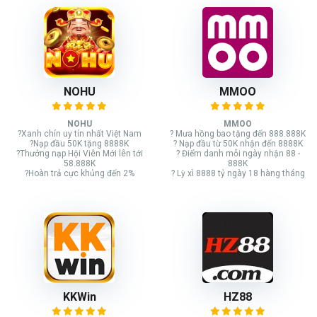
NOHU
MMOO
NOHU
MMOO
?Xanh chín uy tín nhất Việt Nam
? Mưa hồng bao tặng đến 888.888K
?Nạp đầu 50K tặng 8888K
? Nạp đầu từ 50K nhận đến 8888K
?Thưởng nạp Hội Viên Mới lên tới
? Điểm danh mỗi ngày nhận 88 -
58.888K
888K
?Hoàn trả cực khủng đến 2%
? Lỳ xì 8888 tỷ ngày 18 hàng tháng
KKWin
HZ88